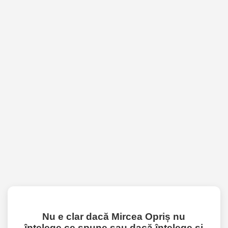
Nu e clar dacă Mircea Opriș nu
înțelege ce spune sau dacă înțelege și